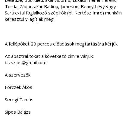
Deleuze, Bourdieu; akár Adorno, Lukács, Fehér Ferenc,
Tordai Zádor; akár Badiou, Jameson, Benny Lévy vagy
Sartre-tal foglalkozó szépírók (pl. Kertész Imre) munkáin
keresztül világítják meg.
A fellépőket 20 perces előadások megtartására kérjük.
Az absztraktokat a következő címre várjuk:
blzs.sps@gmail.com
A szervezők
Forczek Ákos
Seregi Tamás
Sipos Balázs