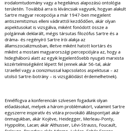
irodalomtudomány vagy a hegeliánus alapozású ontológia
területén. Továbbá arra is kíváncsiak vagyunk, hogyan alakult
Sartre magyar recepciója a már 1947-ben megjelent
antiszemitizmus elleni vádirattól kezdődően, akár olyan
aspektusokat is vizsgálva, miként fonódott össze a
polgárinak deklarált, mégis társutas filozófus Sartre és a
dráma- és regényíró Sartre írói alakja az
államszocializmusban, illetve miként hatott kortárs és
miként a mostani magyarországi percepciójára az, hogy a
hidegháború alatt az egyik legjelentősebb nyugati marxista
közértelmiségiként lépett fel (ennek akár 56-tal, akár
Izraellel vagy a cionizmussal kapcsolatos aspektusai – az
utolsó Sartre-botrány – is vizsgálódást érdemelhetnek).
Ennélfogva a konferencián szívesen fogadunk olyan
előadásokat, melyek a három problémakört, valamint Sartre
egyszerre inspiratív és vitára provokáló álláspontjait akár
önmagukban, akár Kojève, Heidegger, Merleau-Ponty,
Hyppolite, Lacan; akár Althusser, Lévi-Strauss, Foucault,