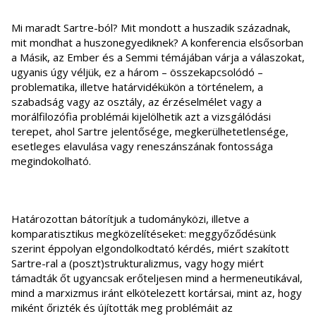
Mi maradt Sartre-ból? Mit mondott a huszadik századnak,
mit mondhat a huszonegyediknek? A konferencia elsősorban
a Másik, az Ember és a Semmi témájában várja a válaszokat,
ugyanis úgy véljük, ez a három – összekapcsolódó –
problematika, illetve határvidékükön a történelem, a
szabadság vagy az osztály, az érzéselmélet vagy a
morálfilozófia problémái kijelölhetik azt a vizsgálódási
terepet, ahol Sartre jelentősége, megkerülhetetlensége,
esetleges elavulása vagy reneszánszának fontossága
megindokolható.
Határozottan bátorítjuk a tudományközi, illetve a
komparatisztikus megközelítéseket: meggyőződésünk
szerint éppolyan elgondolkodtató kérdés, miért szakított
Sartre-ral a (poszt)strukturalizmus, vagy hogy miért
támadták őt ugyancsak erőteljesen mind a hermeneutikával,
mind a marxizmus iránt elkötelezett kortársai, mint az, hogy
miként őrizték és újították meg problémáit az